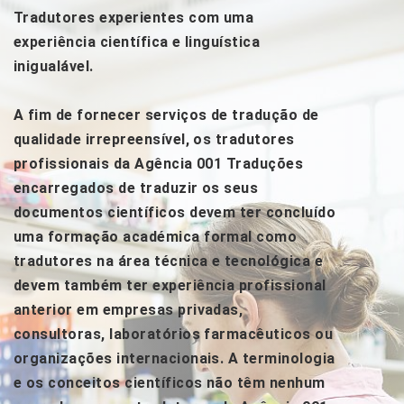
Tradutores experientes com uma
experiência científica e linguística
inigualável.
A fim de fornecer serviços de tradução de
qualidade irrepreensível, os tradutores
profissionais da Agência 001 Traduções
encarregados de traduzir os seus
documentos científicos devem ter concluído
uma formação académica formal como
tradutores na área técnica e tecnológica e
devem também ter experiência profissional
anterior em empresas privadas,
consultoras, laboratórios farmacêuticos ou
organizações internacionais. A terminologia
e os conceitos científicos não têm nenhum