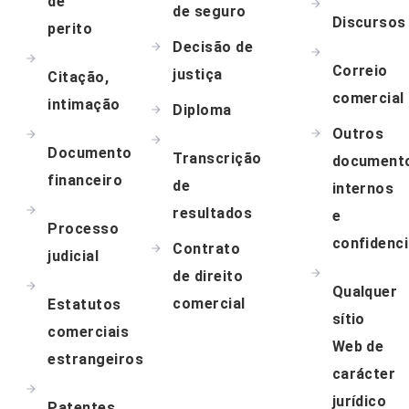
de
de seguro
Discursos
perito
Decisão de
Correio
justiça
Citação,
comercial
intimação
Diploma
Outros
Documento
Transcrição
document
financeiro
de
internos
resultados
e
Processo
confidenci
Contrato
judicial
de direito
Qualquer
comercial
Estatutos
sítio
comerciais
Web de
estrangeiros
carácter
jurídico
Patentes