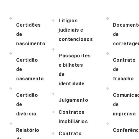
Litígios
Certidões
Document
judiciais e
de
de
contenciosos
nascimento
corretag
Passaportes
Certidão
Contrato
e bilhetes
de
de
de
casamento
trabalho
identidade
Certidão
Comunica
Julgamento
de
de
Contratos
divórcio
imprensa
imobiliários
Relatório
Conferênc
Contrato