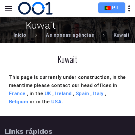
PT
Kuwait
Início
As nossas agências
Kuwait
Kuwait
This page is currently under construction, in the
meantime please contact our head offices in
France
, in the
UK
,
Ireland
,
Spain
,
Italy
,
Belgium
or in the
USA
.
Links rápidos