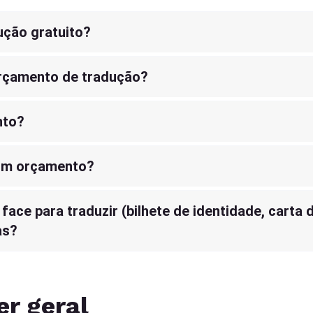
ução gratuito?
orçamento de tradução?
nto?
 um orçamento?
ce para traduzir (bilhete de identidade, carta 
as?
er geral