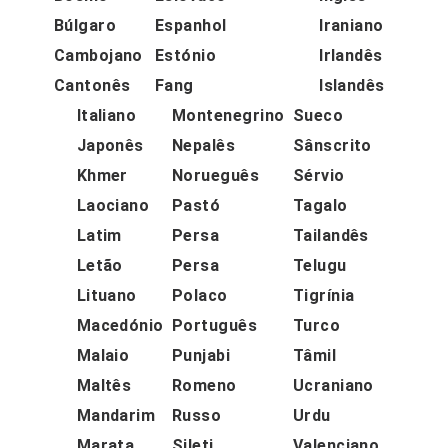
Búlgaro
Espanhol
Iraniano
Cambojano
Estónio
Irlandês
Cantonês
Fang
Islandês
Italiano
Montenegrino
Sueco
Japonês
Nepalês
Sânscrito
Khmer
Norueguês
Sérvio
Laociano
Pastó
Tagalo
Latim
Persa
Tailandês
Letão
Persa
Telugu
Lituano
Polaco
Tigrínia
Macedónio
Português
Turco
Malaio
Punjabi
Tâmil
Maltês
Romeno
Ucraniano
Mandarim
Russo
Urdu
Marata
Sileti
Valenciano