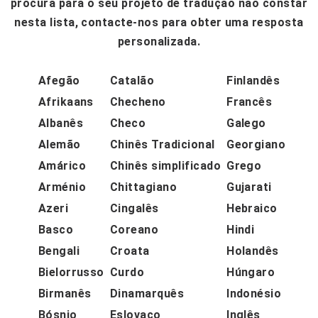
procura para o seu projeto de tradução não constar
nesta lista, contacte-nos para obter uma resposta
personalizada.
Afegão
Catalão
Finlandês
Afrikaans
Checheno
Francês
Albanês
Checo
Galego
Alemão
Chinês Tradicional
Georgiano
Amárico
Chinês simplificado
Grego
Arménio
Chittagiano
Gujarati
Azeri
Cingalês
Hebraico
Basco
Coreano
Hindi
Bengali
Croata
Holandês
Bielorrusso
Curdo
Húngaro
Birmanês
Dinamarquês
Indonésio
Bósnio
Eslovaco
Inglês